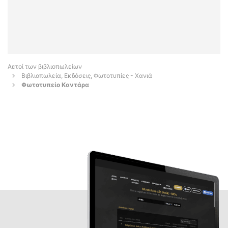
Αετοί των βιβλιοπωλείων
Βιβλιοπωλεία, Εκδόσεις, Φωτοτυπίες - Χανιά
Φωτοτυπείο Καντάρα