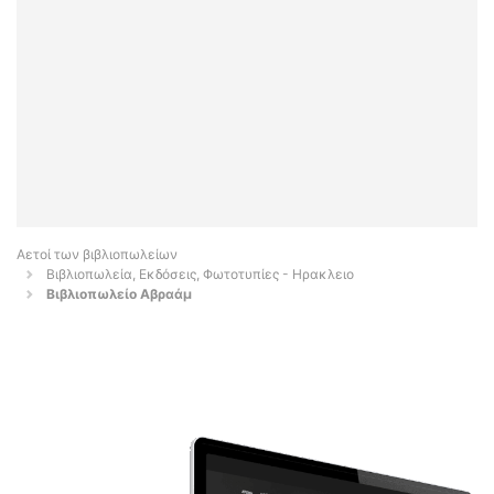
Αετοί των βιβλιοπωλείων
Βιβλιοπωλεία, Εκδόσεις, Φωτοτυπίες - Ηρακλειο
Βιβλιοπωλείο Αβραάμ