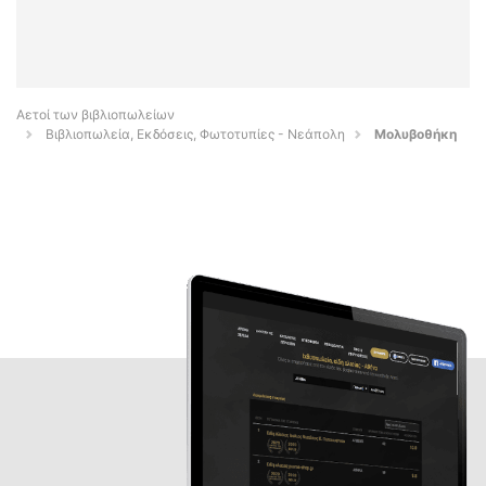
Αετοί των βιβλιοπωλείων
Βιβλιοπωλεία, Εκδόσεις, Φωτοτυπίες - Νεάπολη
Μολυβοθήκη