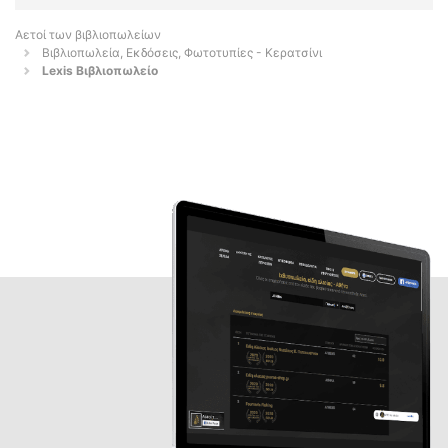
Αετοί των βιβλιοπωλείων
Βιβλιοπωλεία, Εκδόσεις, Φωτοτυπίες - Κερατσίνι
Lexis Βιβλιοπωλείο