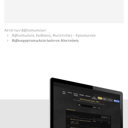
Αετοί των βιβλιοπωλείων
Βιβλιοπωλεία, Εκδόσεις, Φωτοτυπίες - Κρουσωνασ
Βιβλιοχαρτοπωλείο Ιωάννα Αλατσάκη