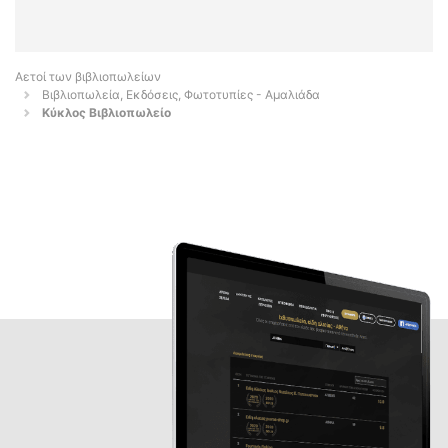
Αετοί των βιβλιοπωλείων
Βιβλιοπωλεία, Εκδόσεις, Φωτοτυπίες - Αμαλιάδα
Κύκλος Βιβλιοπωλείο