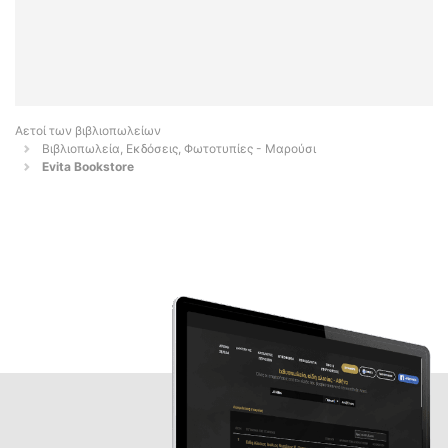
Αετοί των βιβλιοπωλείων
Βιβλιοπωλεία, Εκδόσεις, Φωτοτυπίες - Μαρούσι
Evita Bookstore