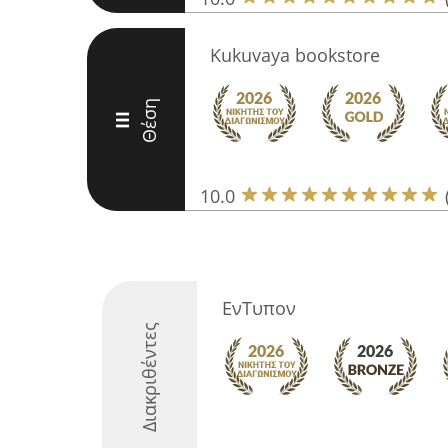
Kukuvaya bookstore
Θέση
III
10.0
ΕνΤυπον
Διακριθέντες