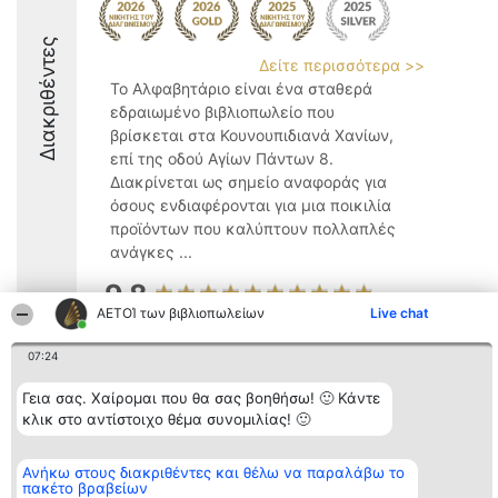
Διακριθέντες
Δείτε περισσότερα >>
Το Αλφαβητάριο είναι ένα σταθερά
εδραιωμένο βιβλιοπωλείο που
βρίσκεται στα Κουνουπιδιανά Χανίων,
επί της οδού Αγίων Πάντων 8.
Διακρίνεται ως σημείο αναφοράς για
όσους ενδιαφέρονται για μια ποικιλία
προϊόντων που καλύπτουν πολλαπλές
ανάγκες ...
9.8
ΑΕΤΟΊ των βιβλιοπωλείων
Live chat
07:24
Διοργανωτής της
Κατάταξη
Επικοινωνία
κατάταξης
Διακριθέντες
Επικοινωνία
Γεια σας. Χαίρομαι που θα σας βοηθήσω! 🙂 Κάντε
BEAUTIFUL COMPANY
Λίστα όλων
κλικ στο αντίστοιχο θέμα συνομιλίας! 🙂
Μονοπρόσωπη ΙΚΕ
των
ΤΗΛ. ΕΠΙΚΟΙΝΩΝΙΑΣ:
διακριθέντων
2104128019
Μεθοδολογία
email:
Ανήκω στους διακριθέντες και θέλω να παραλάβω το
Όροι &
πακέτο βραβείων
aetoi@beautifulcompany.co
προϋποθέσεις